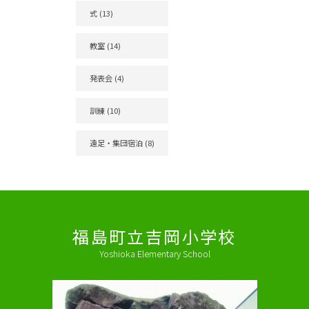
式
(13)
教室
(14)
発表会
(4)
訓練
(10)
遠足・集団宿泊
(8)
福島町立吉岡小学校
Yoshioka Elementary School