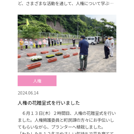
ど、さまざまな活動を通して、人権について学ぶこ
とができました。 ＜人権ポスターの表彰式も行い
ました＞ 奨励賞 ４年生１名 ５年生２名 入
賞おめでとうございます。
人権
2024.06.14
人権の花贈呈式を行いました
６月１３日(木）２時間目、人権の花贈呈式を行い
ました。人権擁護委員と町民課の方々にお手伝いし
てもらいながら、プランターへ植栽しました。
「わたしたち１２名でやさしい気持ちで花を育てて