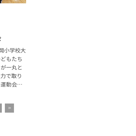
会
岡小学校大
子どもたち
まが一丸と
全力で取り
い運動会と
いご声援、
た。