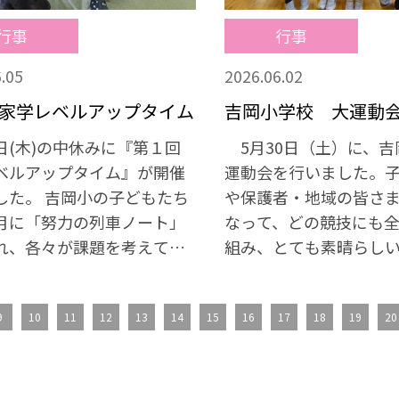
行事
行事
.05
2026.06.02
家学レベルアップタイム
吉岡小学校 大運動
日(木)の中休みに『第１回
5月30日（土）に、吉
ベルアップタイム』が開催
運動会を行いました。
した。 吉岡小の子どもたち
や保護者・地域の皆さ
月に「努力の列車ノート」
なって、どの競技にも
れ、各々が課題を考えてい
組み、とても素晴らし
なことに取り組んでいま
なりました。あたたか
提出されたものを先生方は目
ありがとうございまし
9
10
11
12
13
14
15
16
17
18
19
20
すが、児童での交流の機会
なか見られません。自分の
んでいるものを発表しあ
いなぁと思ったものを今後