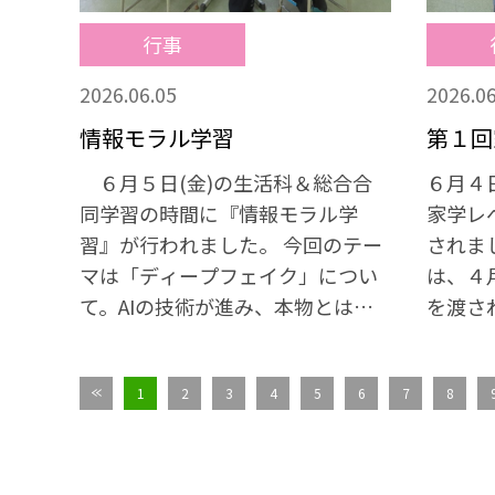
の学校生活に生かしていきます。
行事
2026.06.05
2026.06
情報モラル学習
第１回
６月５日(金)の生活科＆総合合
６月４
同学習の時間に『情報モラル学
家学レ
習』が行われました。 今回のテー
されま
マは「ディープフェイク」につい
は、４
て。AIの技術が進み、本物とは見
を渡さ
分けがつかない情報がたくさんあ
ろいろ
ふれている現代。私たちはその情
す。 
1
2
3
4
5
6
7
8
報が正しいものかどうか、しっか
にしま
り判断しなくてはいけません。子
はなか
どもたちは例示を見ながら「止ま
取り組
る・調べる・相談する」の３点に
い、良