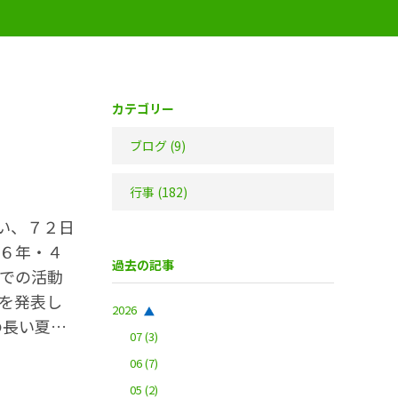
カテゴリー
ブログ
(9)
行事
(182)
い、７２日
６年・４
過去の記事
での活動
を発表し
2026
の長い夏休
07
(3)
とともに、
06
(7)
忘れず過
05
(2)