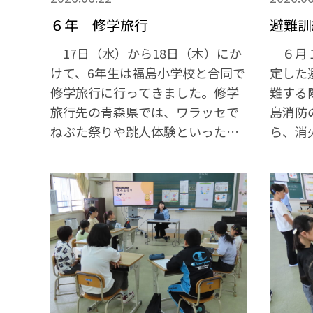
６年 修学旅行
避難訓
17日（水）から18日（木）にか
６月１
けて、6年生は福島小学校と合同で
定した
修学旅行に行ってきました。修学
難する
旅行先の青森県では、ワラッセで
島消防
ねぶた祭りや跳人体験といった青
ら、消
森の伝統文化に触れたり、三内丸
た。
山遺跡で縄文時代の暮らしの様子
を見てきたりと様々なことを実際
に体験し、学んできました。 福
島小学校の友達と関わり合いなが
ら、普段の学校生活ではなかなか
経験することができない、貴重な
経験をすることができました。修
学旅行で学んだことを、これから