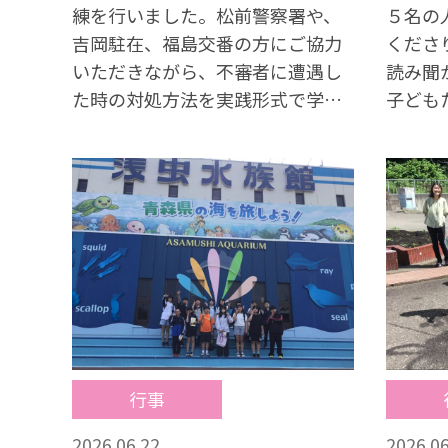
練を行いました。松前警察署や、
５名の
吉岡駐在、福島交番の方にご協力
くださ
いただきながら、不審者に遭遇し
読み聞
た時の対処方法を実践形式で学び
子ども
ました。子どもたちは「助けて」
の心や
と大声を出したり、すぐに逃げた
てくだ
り、防犯ブザーを鳴らしたりとそ
れぞれの方法で身を守ることがで
きました。また、「いかのおす
し」に加えて、何かあった際に
は、お家の人や先生など、大人に
知らせる大切さも学びました。
行事
2026.06.22
2026.06