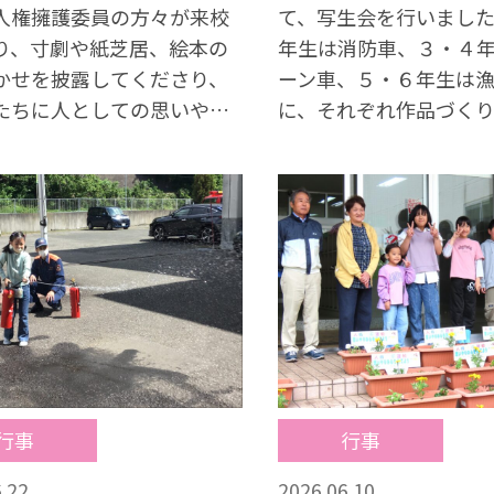
人権擁護委員の方々が来校
て、写生会を行いまし
り、寸劇や紙芝居、絵本の
年生は消防車、３・４
かせを披露してくださり、
ーン車、５・６年生は
たちに人としての思いやり
に、それぞれ作品づく
やさしさなどについて教え
みました。 子供たち
さいました。
よく観察しながら、形
を捉え、一生懸命に絵
ました。どの学年の子
中して活動し、素晴ら
制作することができま
成した作品は、学習発
文化祭で展示される予
供たちの頑張りが詰ま
どのように仕上がるの
行事
行事
とても楽しみです。
.22
2026.06.10