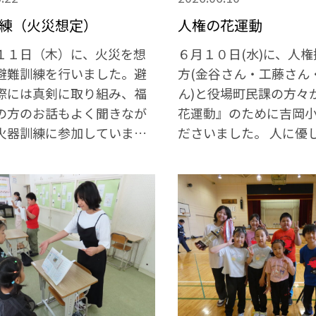
練（火災想定）
人権の花運動
１日（木）に、火災を想
６月１０日(水)に、人
避難訓練を行いました。避
方(金谷さん・工藤さん
際には真剣に取り組み、福
ん)と役場町民課の方々
の方のお話もよく聞きなが
花運動』のために吉岡
火器訓練に参加していまし
ださいました。 人に優
とと同様に、花々を慈
に育ててほしいという
方々の願いを受け取り
どもたちはたくさんの
いました。今後のお世
てくれることでしょう