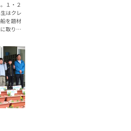
た。１・２
年生はクレ
漁船を題材
りに取り組
は、実物を
や色の特徴
を描いてい
供たちも集
しい作品を
した。 完
表会や町民
定です。子
った作品が
か、今から