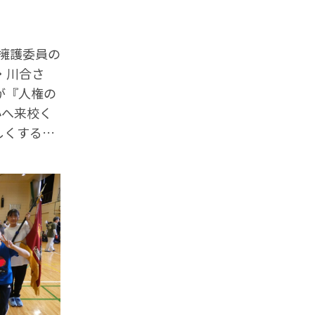
権擁護委員の
・川合さ
が『人権の
小へ来校く
しくするこ
しんで大切
擁護委員の
ながら、子
花を植えて
話も頑張っ
。