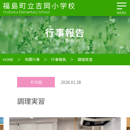
福島町立吉岡小学校
Yoshioka Elementary School
MENU
行事報告
Events Report
HOME
＞
年間行事
＞
行事報告
＞ 調理実習
その他
2026.01.28
調理実習