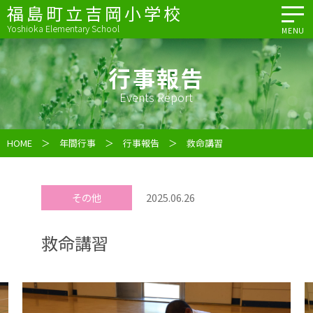
福島町立吉岡小学校
Yoshioka Elementary School
MENU
行事報告
Events Report
HOME
＞
年間行事
＞
行事報告
＞ 救命講習
その他
2025.06.26
救命講習